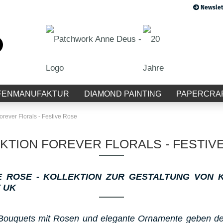
Newslet
Suche...
E-Mail
Passwort
FENMANUFAKTUR
DIAMOND PAINTING
PAPERCRA
orever Florals - Festive Rose
KTION FOREVER FLORALS - FESTIV
Konto erstellen
Passwort vergessen?
E ROSE - KOLLEKTION ZUR GESTALTUNG VON 
 UK
 Bouquets mit Rosen und elegante Ornamente geben de