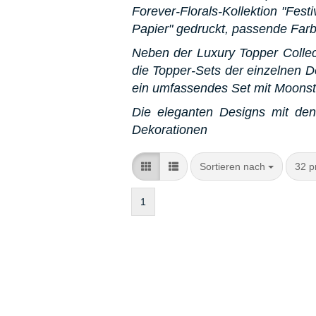
Forever-Florals-Kollektion "Fest
Papier" gedruckt, passende Farbe
Neben der Luxury Topper Collect
die Topper-Sets der einzelnen 
ein umfassendes Set mit Moonst
Die eleganten Designs mit den 
Dekorationen
Sortieren nach
pro 
Sortieren nach
32 p
1