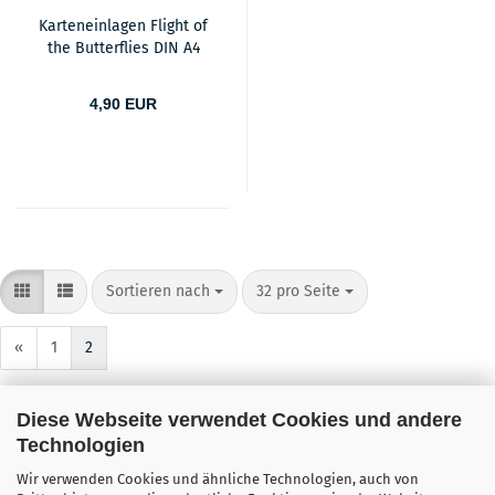
Karteneinlagen Flight of
the Butterflies DIN A4
4,90 EUR
Sortieren nach
pro Seite
Sortieren nach
32 pro Seite
«
1
2
Diese Webseite verwendet Cookies und andere
33
bis
49
(von insgesamt
49
)
Technologien
Wir verwenden Cookies und ähnliche Technologien, auch von