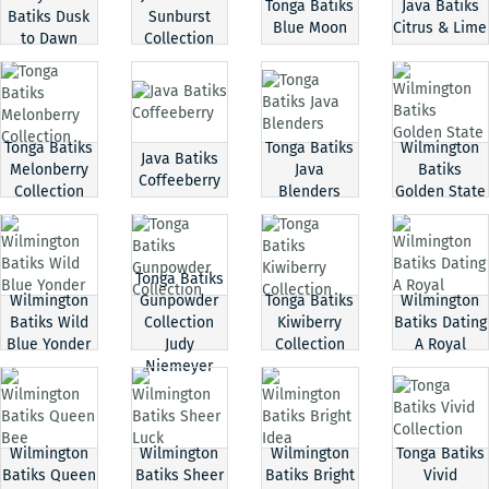
Tonga Batiks
Java Batiks
Batiks Dusk
Sunburst
Blue Moon
Citrus & Lime
to Dawn
Collection
Tonga Batiks
Tonga Batiks
Wilmington
Java Batiks
Melonberry
Java
Batiks
Coffeeberry
Collection
Blenders
Golden State
Tonga Batiks
Wilmington
Gunpowder
Tonga Batiks
Wilmington
Batiks Wild
Collection
Kiwiberry
Batiks Dating
Blue Yonder
Judy
Collection
A Royal
Niemeyer
Wilmington
Wilmington
Wilmington
Tonga Batiks
Batiks Queen
Batiks Sheer
Batiks Bright
Vivid