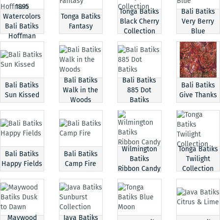
1895
Tonga Batiks
Bali Batiks
Watercolors
Tonga Batiks
Black Cherry
Very Berry
Bali Batiks
Fantasy
Collection
Blue
Hoffman
Bali Batiks
Bali Batiks
Bali Batiks
Bali Batiks
Walk in the
885 Dot
Sun Kissed
Give Thanks
Woods
Batiks
Wilmington
Tonga Batiks
Bali Batiks
Bali Batiks
Batiks
Twilight
Happy Fields
Camp Fire
Ribbon Candy
Collection
Maywood
Java Batiks