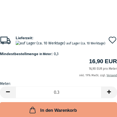
Lieferzeit:
auf Lager (ca. 10 Werktage)
Mindestbestellmenge
:
0,3
in Meter
16,90 EUR
16,90 EUR pro Meter
inkl. 19% MwSt. zzgl.
Versand
Meter:
Meter
In den Warenkorb