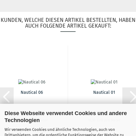
KUNDEN, WELCHE DIESEN ARTIKEL BESTELLTEN, HABEN
AUCH FOLGENDE ARTIKEL GEKAUFT:
Nautical 06
Nautical 01
Diese Webseite verwendet Cookies und andere
16,90 EUR
16,90 EUR
Technologien
16,90 EUR pro Meter
16,90 EUR pro Meter
Wir verwenden Cookies und ähnliche Technologien, auch von
Drittanbietern, um die ordentliche Funktionsweise der Website zu