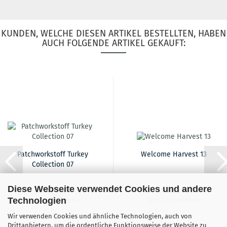
KUNDEN, WELCHE DIESEN ARTIKEL BESTELLTEN, HABEN
AUCH FOLGENDE ARTIKEL GEKAUFT:
Patchworkstoff Turkey
Welcome Harvest 13
Collection 07
Diese Webseite verwendet Cookies und andere
19,90 EUR
15,90 EUR
Technologien
19,90 EUR pro Meter
15,90 EUR pro Meter
Wir verwenden Cookies und ähnliche Technologien, auch von
Drittanbietern, um die ordentliche Funktionsweise der Website zu