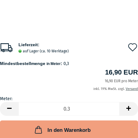
Lieferzeit:
auf Lager (ca. 10 Werktage)
Mindestbestellmenge
:
0,3
in Meter
16,90 EUR
16,90 EUR pro Meter
inkl. 19% MwSt. zzgl.
Versand
Meter:
Meter
In den Warenkorb