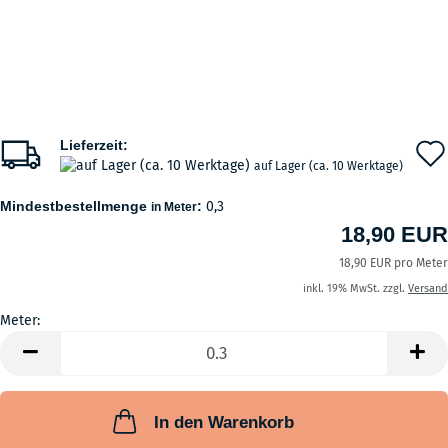
Lieferzeit:
auf Lager (ca. 10 Werktage)
Mindestbestellmenge
:
0,3
in Meter
18,90 EUR
18,90 EUR pro Meter
inkl. 19% MwSt. zzgl.
Versand
Meter:
Meter
In den Warenkorb