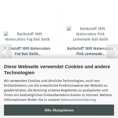
Batikstoff 1895 Watercolors
Batikstoff 1895 Watercolors
Fog Bali Batik...
Pink Lemonade...
Diese Webseite verwendet Cookies und andere
18,90 EUR
18,90 EUR
Technologien
18,90 EUR pro Meter
18,90 EUR pro Meter
Wir verwenden Cookies und ähnliche Technologien, auch von
Drittanbietern, um die ordentliche Funktionsweise der Website zu
gewährleisten, die Nutzung unseres Angebotes zu analysieren und
Ihnen ein bestmögliches Einkaufserlebnis bieten zu können. Weitere
Informationen finden Sie in unserer
Datenschutzerklärung
.
Impressum
Versand- & Zahlungsbedingungen
Alle Akzeptieren
Widerrufsrecht & Muster-Widerrufsformular