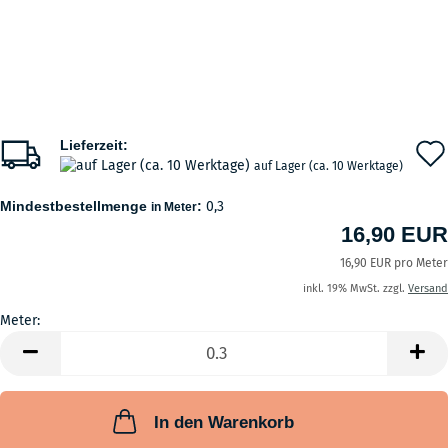
Lieferzeit:
auf Lager (ca. 10 Werktage)
Mindestbestellmenge
:
0,3
in Meter
16,90 EUR
16,90 EUR pro Meter
inkl. 19% MwSt. zzgl.
Versand
Meter:
Meter
In den Warenkorb