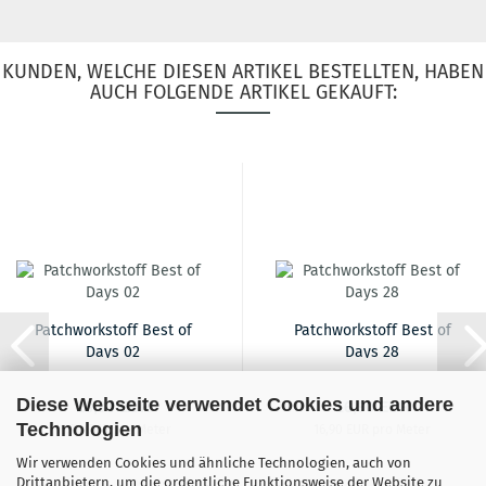
KUNDEN, WELCHE DIESEN ARTIKEL BESTELLTEN, HABEN
AUCH FOLGENDE ARTIKEL GEKAUFT:
Patchworkstoff Best of
Patchworkstoff Best of
Days 02
Days 28
Diese Webseite verwendet Cookies und andere
16,90 EUR
16,90 EUR
Technologien
16,90 EUR pro Meter
16,90 EUR pro Meter
Wir verwenden Cookies und ähnliche Technologien, auch von
Drittanbietern, um die ordentliche Funktionsweise der Website zu