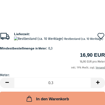
Lieferzeit:
Restbestand (ca. 10 Werktage)
Mindestbestellmenge
:
0,3
in Meter
16,90 EUR
16,90 EUR pro Meter
inkl. 19% MwSt. zzgl.
Versand
Meter:
Meter
In den Warenkorb