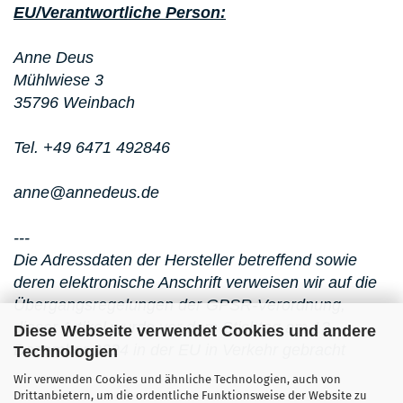
EU/Verantwortliche Person:
Anne Deus
Mühlwiese 3
35796 Weinbach
Tel. +49 6471 492846
anne@annedeus.de
---
Die Adressdaten der Hersteller betreffend sowie
deren elektronische Anschrift verweisen wir auf die
Übergangsregelungen der GPSR-Verordnung,
dieser Artikel wurde vor dem Stichtag am 13.
Diese Webseite verwendet Cookies und andere
Dezember 2024 in der EU in Verkehr gebracht
Technologien
Wir verwenden Cookies und ähnliche Technologien, auch von
Drittanbietern, um die ordentliche Funktionsweise der Website zu