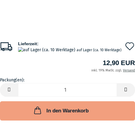
Lieferzeit:
auf Lager (ca. 10 Werktage)
12,90 EUR
inkl. 19% MwSt. zzgl.
Versand
Packung(en):
Packung(en)
In den Warenkorb