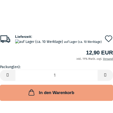
Lieferzeit:
auf Lager (ca. 10 Werktage)
12,90 EUR
inkl. 19% MwSt. zzgl.
Versand
Packung(en):
Packung(en)
In den Warenkorb