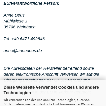
EU/Verantwortliche Person:
Anne Deus
Mühlwiese 3
35796 Weinbach
Tel. +49 6471 492846
anne@annedeus.de
---
Die Adressdaten der Hersteller betreffend sowie
deren elektronische Anschrift verweisen wir auf die
Übergangsregelungen der GPSR-Verordnung,
dieser Artikel wurde vor dem Stichtag am 13.
Diese Webseite verwendet Cookies und andere
Dezember 2024 in der EU in Verkehr gebracht
Technologien
Wir verwenden Cookies und ähnliche Technologien, auch von
Drittanbietern, um die ordentliche Funktionsweise der Website zu