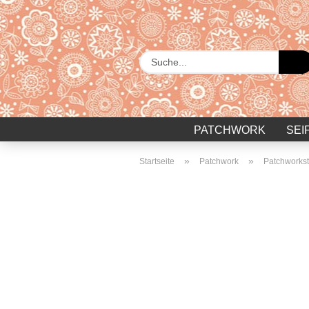
PATCHWORK
SEI
»
»
Startseite
Patchwork
Patchworkst