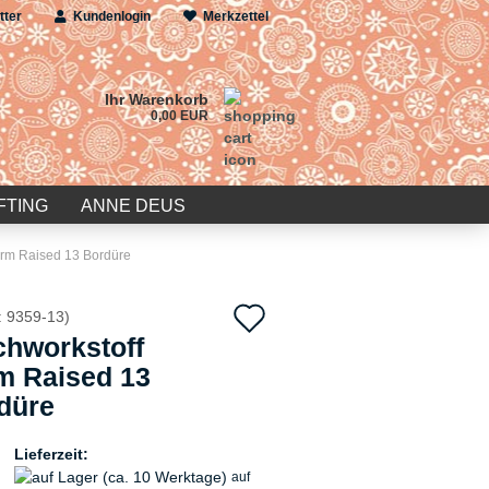
tter
Kundenlogin
Merkzettel
Ihr Warenkorb
0,00 EUR
FTING
ANNE DEUS
arm Raised 13 Bordüre
Auf
:
9359-13
)
chworkstoff
den
m Raised 13
Merkzettel
düre
Lieferzeit:
auf