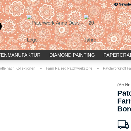
Newsle
Suche...
E-Mail
Passwort
FENMANUFAKTUR
DIAMOND PAINTING
PAPERCRA
»
»
offe nach Kollektionen
Farm Raised Patchworkstoffe
Patchworkstoff F
(Art.Nr.
Konto erstellen
Pat
Passwort vergessen?
Far
Bor