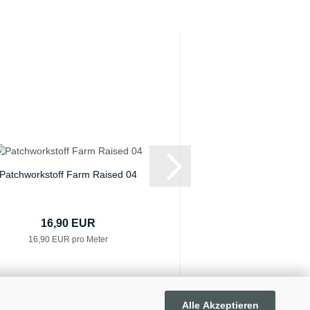
Patchworkstoff Farm Raised 04
Patchworkstoff Botani
09 Bordüre
16,90 EUR
19,90 E
16,90 EUR pro Meter
19,90 EUR pro
Alle Akzeptieren