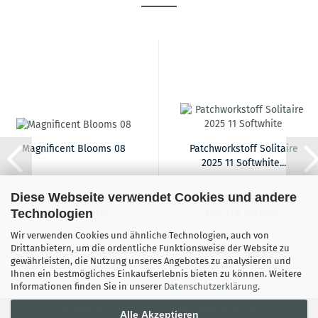
Magnificent Blooms 08
Patchworkstoff Solitaire
2025 11 Softwhite...
Diese Webseite verwendet Cookies und andere
16,90 EUR
17,90 EUR
Technologien
16,90 EUR pro Meter
17,90 EUR pro Meter
Wir verwenden Cookies und ähnliche Technologien, auch von
Drittanbietern, um die ordentliche Funktionsweise der Website zu
gewährleisten, die Nutzung unseres Angebotes zu analysieren und
Ihnen ein bestmögliches Einkaufserlebnis bieten zu können. Weitere
Informationen finden Sie in unserer
Datenschutzerklärung
.
Impressum
Versand- & Zahlungsbedingungen
Alle Akzeptieren