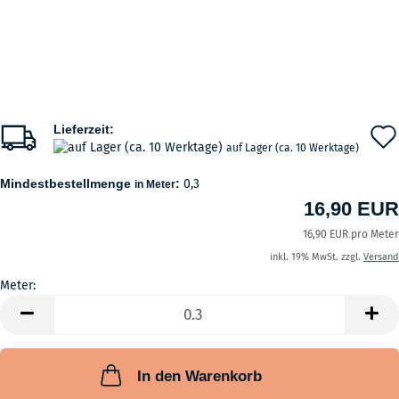
Lieferzeit:
auf Lager (ca. 10 Werktage)
Mindestbestellmenge
:
0,3
in Meter
16,90 EUR
16,90 EUR pro Meter
inkl. 19% MwSt. zzgl.
Versand
Meter:
Meter
In den Warenkorb