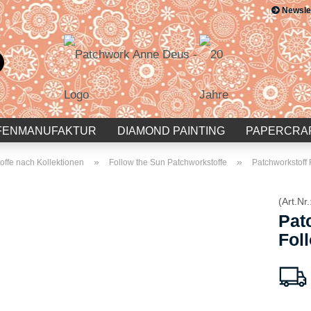
Newsle
Suche...
E-Mail
Passwort
FENMANUFAKTUR
DIAMOND PAINTING
PAPERCRA
»
»
offe nach Kollektionen
Follow the Sun Patchworkstoffe
Patchworkstoff 
(Art.Nr.
Konto erstellen
Pat
Passwort vergessen?
Fol