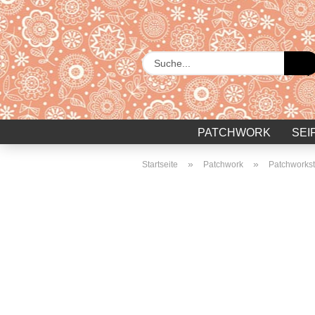
PATCHWORK
SEI
»
»
Startseite
Patchwork
Patchworkst