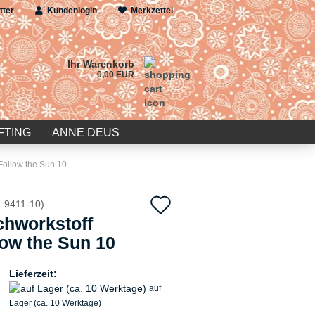
tter
Kundenlogin
Merkzettel
Ihr Warenkorb
0,00 EUR
FTING
ANNE DEUS
Follow the Sun 10
Auf
:
9411-10
)
chworkstoff
den
low the Sun 10
Merkzettel
Lieferzeit:
auf
Lager (ca. 10 Werktage)