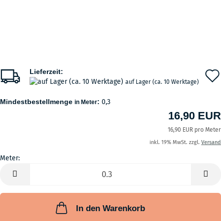
Lieferzeit:
auf Lager (ca. 10 Werktage)
Mindestbestellmenge
:
0,3
in Meter
16,90 EUR
16,90 EUR pro Meter
inkl. 19% MwSt. zzgl.
Versand
Meter:
Meter
In den Warenkorb