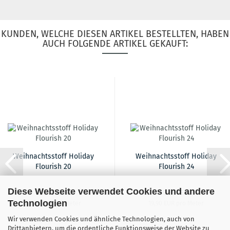
KUNDEN, WELCHE DIESEN ARTIKEL BESTELLTEN, HABEN
AUCH FOLGENDE ARTIKEL GEKAUFT:
Weihnachtsstoff Holiday
Weihnachtsstoff Holiday
Flourish 20
Flourish 24
Diese Webseite verwendet Cookies und andere
19,90 EUR
19,90 EUR
Technologien
19,90 EUR pro Meter
19,90 EUR pro Meter
Wir verwenden Cookies und ähnliche Technologien, auch von
Drittanbietern, um die ordentliche Funktionsweise der Website zu