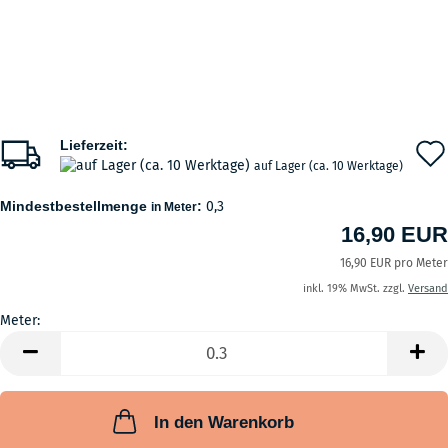
Lieferzeit:
auf Lager (ca. 10 Werktage)
Mindestbestellmenge
:
0,3
in Meter
16,90 EUR
16,90 EUR pro Meter
inkl. 19% MwSt. zzgl.
Versand
Meter:
Meter
In den Warenkorb