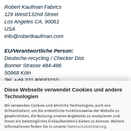
Robert Kaufman Fabrics
129 West/132nd Street
Los Angeles CA, 90061
USA
info@robertkaufman.com
EU/Verantwortliche Person:
Deutsche-recycling / Checker Dist.
Bonner Strasse 484-486
50968 Köln
Tel. +49 221 80033210
info@deutsche-recycling.de
Diese Webseite verwendet Cookies und andere
Technologien
Wir verwenden Cookies und ähnliche Technologien, auch von
Drittanbietern, um die ordentliche Funktionsweise der Website zu
gewährleisten, die Nutzung unseres Angebotes zu analysieren und
Ihnen ein bestmögliches Einkaufserlebnis bieten zu können. Weitere
Informationen finden Sie in unserer
Datenschutzerklärung
.