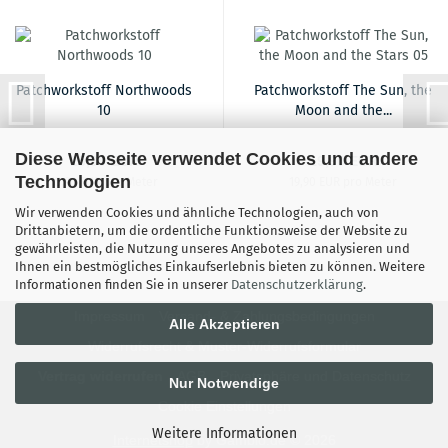
Patchworkstoff Northwoods
Patchworkstoff The Sun, the
10
Moon and the...
Diese Webseite verwendet Cookies und andere
15,90 EUR
19,90 EUR
Technologien
15,90 EUR pro Meter
19,90 EUR pro Meter
Wir verwenden Cookies und ähnliche Technologien, auch von
Drittanbietern, um die ordentliche Funktionsweise der Website zu
gewährleisten, die Nutzung unseres Angebotes zu analysieren und
Ihnen ein bestmögliches Einkaufserlebnis bieten zu können. Weitere
Informationen finden Sie in unserer
Datenschutzerklärung
.
Impressum
Versand- & Zahlungsbedingungen
Alle Akzeptieren
Widerrufsrecht & Muster-Widerrufsformular
Vertrag widerrufen
AGB
Privatsphäre und Datenschutz
Nur Notwendige
Cookie Einstellungen
Weitere Informationen
Internetshop
by Gambio.de © 2026