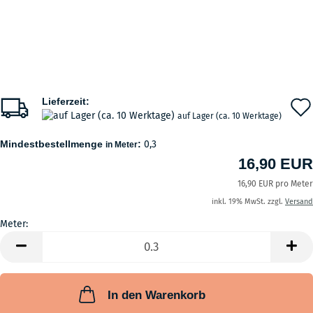
Lieferzeit:
auf Lager (ca. 10 Werktage)
Mindestbestellmenge
:
0,3
in Meter
16,90 EUR
16,90 EUR pro Meter
inkl. 19% MwSt. zzgl.
Versand
Meter:
Meter
In den Warenkorb