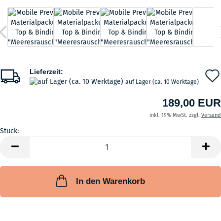
Lieferzeit:
auf Lager (ca. 10 Werktage)
189,00 EUR
inkl. 19% MwSt. zzgl.
Versand
Stück:
Stück
In den Warenkorb