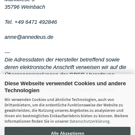
35796 Weinbach
Tel. +49 6471 492846
anne@annedeus.de
---
Die Adressdaten der Hersteller betreffend sowie
deren elektronische Anschrift verweisen wir auf die
Übergangsregelungen der GPSR-Verordnung,
dieser Artikel wurde vor dem Stichtag am 13.
Diese Webseite verwendet Cookies und andere
Dezember 2024 in der EU in Verkehr gebracht
Technologien
Wir verwenden Cookies und ähnliche Technologien, auch von
Drittanbietern, um die ordentliche Funktionsweise der Website zu
gewährleisten, die Nutzung unseres Angebotes zu analysieren und
Ihnen ein bestmögliches Einkaufserlebnis bieten zu können. Weitere
Informationen finden Sie in unserer
Datenschutzerklärung
.
Impressum
Versand- & Zahlungsbedingungen
Alle Akzeptieren