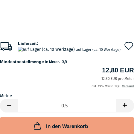
Lieferzeit:
auf Lager (ca. 10 Werktage)
Mindestbestellmenge
:
0,5
in Meter
12,80 EUR
12,80 EUR pro Meter
inkl. 19% MwSt. zzgl.
Versand
Meter:
Meter
In den Warenkorb