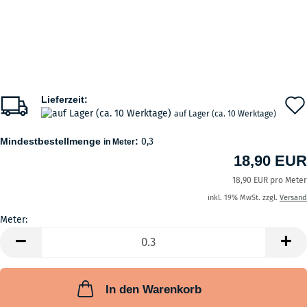
Lieferzeit:
auf Lager (ca. 10 Werktage)
Mindestbestellmenge
:
0,3
in Meter
18,90 EUR
18,90 EUR pro Meter
inkl. 19% MwSt. zzgl.
Versand
Meter:
Meter
In den Warenkorb