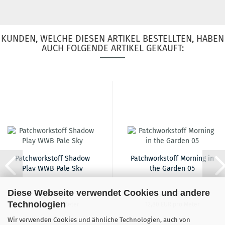
KUNDEN, WELCHE DIESEN ARTIKEL BESTELLTEN, HABEN
AUCH FOLGENDE ARTIKEL GEKAUFT:
Patchworkstoff Shadow
Patchworkstoff Morning in
Play WWB Pale Sky
the Garden 05
Diese Webseite verwendet Cookies und andere
16,90 EUR
12,80 EUR
Technologien
16,90 EUR pro Meter
12,80 EUR pro Meter
Wir verwenden Cookies und ähnliche Technologien, auch von