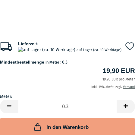
Lieferzeit:
auf Lager (ca. 10 Werktage)
Mindestbestellmenge
:
0,3
in Meter
19,90 EUR
19,90 EUR pro Meter
inkl. 19% MwSt. zzgl.
Versand
Meter:
Meter
In den Warenkorb