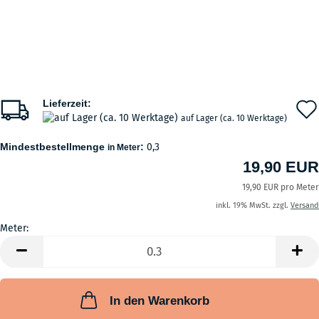
Lieferzeit:
auf Lager (ca. 10 Werktage)
Mindestbestellmenge
:
0,3
in Meter
19,90 EUR
19,90 EUR pro Meter
inkl. 19% MwSt. zzgl.
Versand
Meter:
Meter
In den Warenkorb