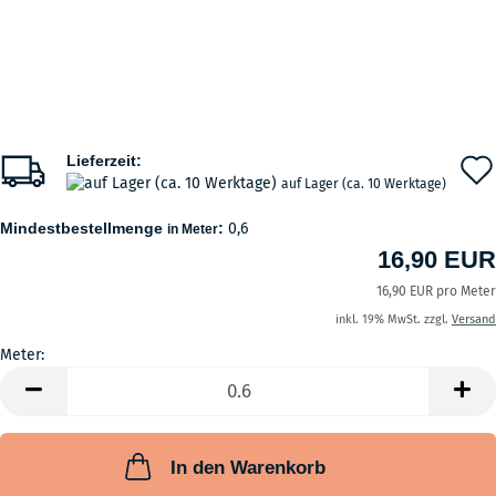
Lieferzeit:
auf Lager (ca. 10 Werktage)
Mindestbestellmenge
:
0,6
in Meter
16,90 EUR
16,90 EUR pro Meter
inkl. 19% MwSt. zzgl.
Versand
Meter:
Meter
In den Warenkorb