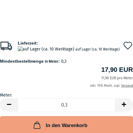
Lieferzeit:
auf Lager (ca. 10 Werktage)
Mindestbestellmenge
:
0,3
in Meter
17,90 EUR
17,90 EUR pro Meter
inkl. 19% MwSt. zzgl.
Versand
Meter:
Meter
In den Warenkorb