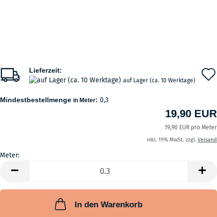
Lieferzeit:
auf Lager (ca. 10 Werktage)
Mindestbestellmenge
:
0,3
in Meter
19,90 EUR
19,90 EUR pro Meter
inkl. 19% MwSt. zzgl.
Versand
Meter:
Meter
In den Warenkorb