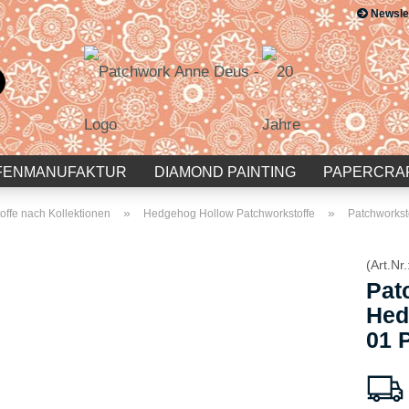
Newsle
Suche...
E-Mail
Passwort
FENMANUFAKTUR
DIAMOND PAINTING
PAPERCRA
»
»
offe nach Kollektionen
Hedgehog Hollow Patchworkstoffe
Patchworkst
(Art.Nr.
Konto erstellen
Pat
Passwort vergessen?
Hed
01 