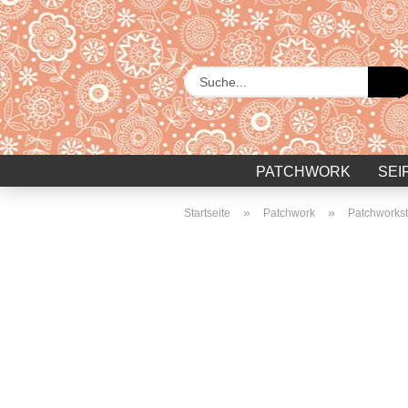
PATCHWORK
SEI
»
»
Startseite
Patchwork
Patchworkst