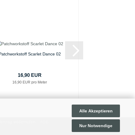
Patchworkstoff Scarlet Dance 02
Kittens in the G
16,90 EUR
18,40 E
16,90 EUR pro Meter
18,40 EUR pro
Alle Akzeptieren
ertrag widerrufen
AGB
Nur Notwendige