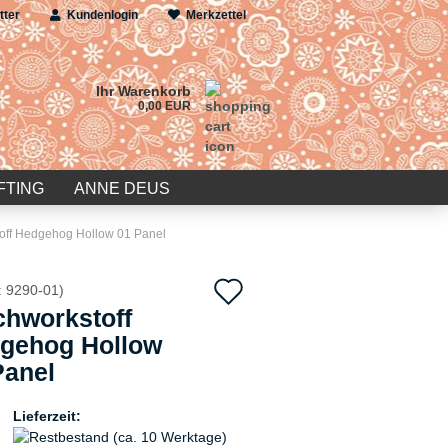
tter
Kundenlogin
Merkzettel
Ihr Warenkorb
0,00 EUR
FTING
ANNE DEUS
off Hedgehog Hollow 01 Panel
Auf
:
9290-01
)
chworkstoff
den
gehog Hollow
Merkzettel
Panel
Lieferzeit: