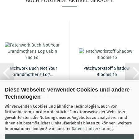
AUCH FOLGENDE ARTIKEL GEKAUFT:
Patchwork Buch Not Your
Patchworkstoff Shadow
Grandmother's Log...
Blooms 16
Diese Webseite verwendet Cookies und andere
29,95 EUR
18,90 EUR
Technologien
29,95 EUR pro Stück
18,90 EUR pro Meter
Wir verwenden Cookies und ähnliche Technologien, auch von
Drittanbietern, um die ordentliche Funktionsweise der Website zu
gewährleisten, die Nutzung unseres Angebotes zu analysieren und
Ihnen ein bestmögliches Einkaufserlebnis bieten zu können. Weitere
Informationen finden Sie in unserer
Datenschutzerklärung
.
Impressum
Versand- & Zahlungsbedingungen