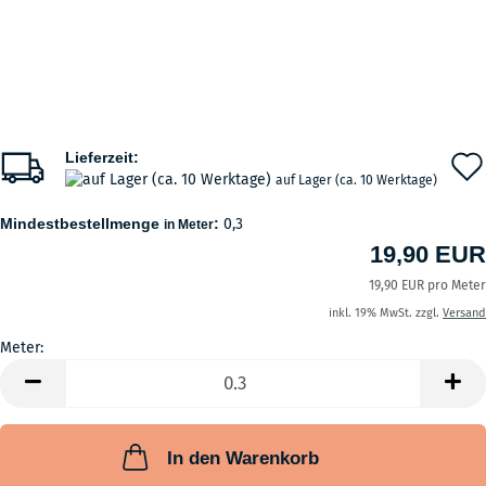
Lieferzeit:
auf Lager (ca. 10 Werktage)
Mindestbestellmenge
:
0,3
in Meter
19,90 EUR
19,90 EUR pro Meter
inkl. 19% MwSt. zzgl.
Versand
Meter:
Meter
In den Warenkorb