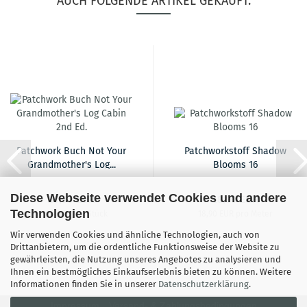
AUCH FOLGENDE ARTIKEL GEKAUFT:
Patchwork Buch Not Your
Patchworkstoff Shadow
Grandmother's Log...
Blooms 16
Diese Webseite verwendet Cookies und andere
29,95 EUR
18,90 EUR
Technologien
29,95 EUR pro Stück
18,90 EUR pro Meter
Wir verwenden Cookies und ähnliche Technologien, auch von
Drittanbietern, um die ordentliche Funktionsweise der Website zu
gewährleisten, die Nutzung unseres Angebotes zu analysieren und
Ihnen ein bestmögliches Einkaufserlebnis bieten zu können. Weitere
Informationen finden Sie in unserer
Datenschutzerklärung
.
Impressum
Versand- & Zahlungsbedingungen