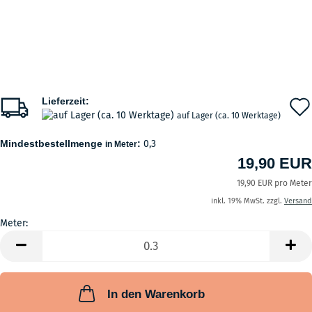
Lieferzeit:
auf Lager (ca. 10 Werktage)
Mindestbestellmenge
:
0,3
in Meter
19,90 EUR
19,90 EUR pro Meter
inkl. 19% MwSt. zzgl.
Versand
Meter:
Meter
In den Warenkorb