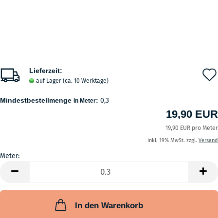
Lieferzeit:
auf Lager (ca. 10 Werktage)
Mindestbestellmenge
:
0,3
in Meter
19,90 EUR
19,90 EUR pro Meter
inkl. 19% MwSt. zzgl.
Versand
Meter:
Meter
In den Warenkorb