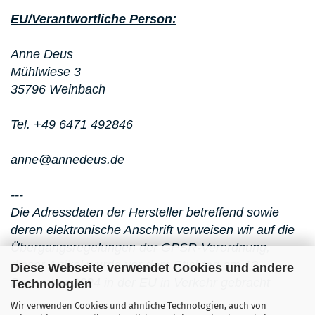
EU/Verantwortliche Person:
Anne Deus
Mühlwiese 3
35796 Weinbach
Tel. +49 6471 492846
anne@annedeus.de
---
Die Adressdaten der Hersteller betreffend sowie
deren elektronische Anschrift verweisen wir auf die
Übergangsregelungen der GPSR-Verordnung,
dieser Artikel wurde vor dem Stichtag am 13.
Diese Webseite verwendet Cookies und andere
Dezember 2024 in der EU in Verkehr gebracht
Technologien
Wir verwenden Cookies und ähnliche Technologien, auch von