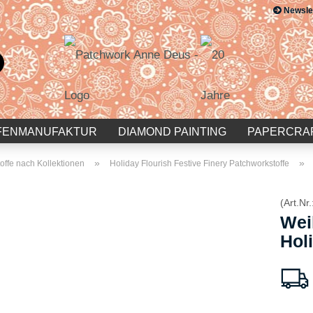
Newsle
Suche...
E-Mail
Passwort
FENMANUFAKTUR
DIAMOND PAINTING
PAPERCRA
»
»
offe nach Kollektionen
Holiday Flourish Festive Finery Patchworkstoffe
(Art.Nr.
Konto erstellen
Wei
Passwort vergessen?
Hol