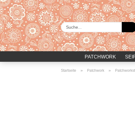
PATCHWORK
SEI
»
»
Startseite
Patchwork
Patchworkst