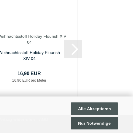
Weihnachtsstoff Holiday Flourish
Weihnachtsstoff Holi
XIV 04
XIV 14
16,90 EUR
16,90 E
16,90 EUR pro Meter
16,90 EUR pro
Alle Akzeptieren
ertrag widerrufen
AGB
Nur Notwendige