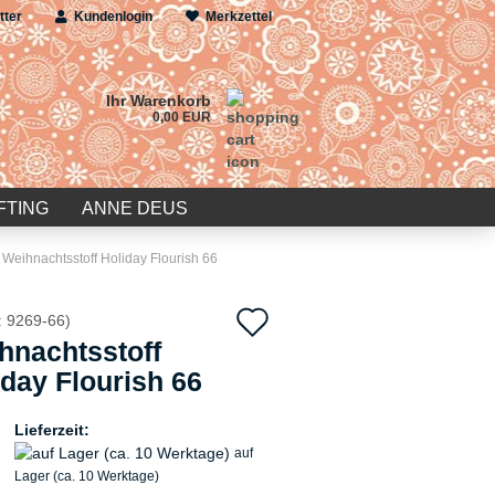
tter
Kundenlogin
Merkzettel
Ihr Warenkorb
0,00 EUR
FTING
ANNE DEUS
Weihnachtsstoff Holiday Flourish 66
Auf
:
9269-66
)
hnachtsstoff
den
iday Flourish 66
Merkzettel
Lieferzeit:
auf
Lager (ca. 10 Werktage)