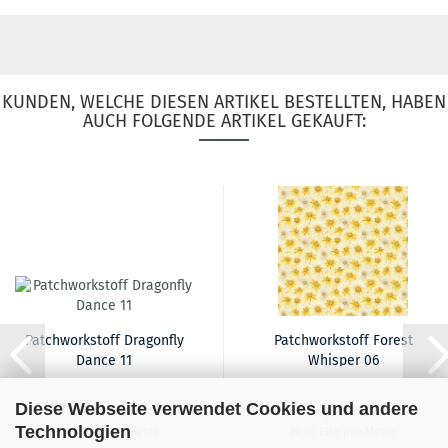
KUNDEN, WELCHE DIESEN ARTIKEL BESTELLTEN, HABEN
AUCH FOLGENDE ARTIKEL GEKAUFT:
Patchworkstoff Dragonfly
Patchworkstoff Forest
Dance 11
Whisper 06
Diese Webseite verwendet Cookies und andere
18,90 EUR
19,90 EUR
Technologien
18,90 EUR pro Meter
19,90 EUR pro Meter