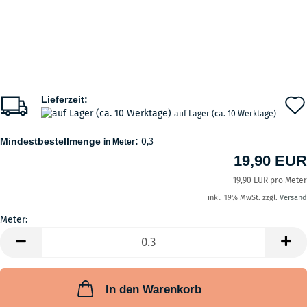
Lieferzeit:
auf Lager (ca. 10 Werktage)
Mindestbestellmenge
:
0,3
in Meter
19,90 EUR
19,90 EUR pro Meter
inkl. 19% MwSt. zzgl.
Versand
Meter:
Meter
In den Warenkorb