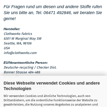
Für Fragen rund um diesen
und andere Stoffe rufen
Sie uns bitte an,
Tel. 06471 492846, wir beraten Sie
gerne!
Hersteller:
Clothworks Fabrics
6301 W Marginal Way SW
Seattle, WA, 98106
USA
info@clothworks.com
EU/Verantwortliche Person:
Deutsche-recycling / Checker Dist.
Bonner Strasse 484-486
50968 Köln
Tel. +49 221 80033210
Diese Webseite verwendet Cookies und andere
info@deutsche-recycling.de
Technologien
Wir verwenden Cookies und ähnliche Technologien, auch von
Drittanbietern, um die ordentliche Funktionsweise der Website zu
gewährleisten, die Nutzung unseres Angebotes zu analysieren und