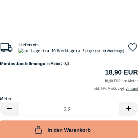
Lieferzeit:
auf Lager (ca. 10 Werktage)
Mindestbestellmenge
:
0,3
in Meter
18,90 EUR
18,90 EUR pro Meter
inkl. 19% MwSt. zzgl.
Versand
Meter:
Meter
In den Warenkorb