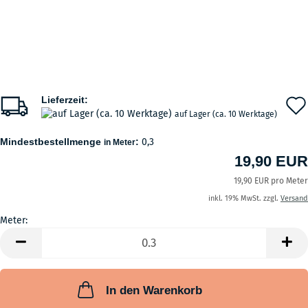
Lieferzeit:
auf Lager (ca. 10 Werktage)
Mindestbestellmenge
:
0,3
in Meter
19,90 EUR
19,90 EUR pro Meter
inkl. 19% MwSt. zzgl.
Versand
Meter:
Meter
In den Warenkorb