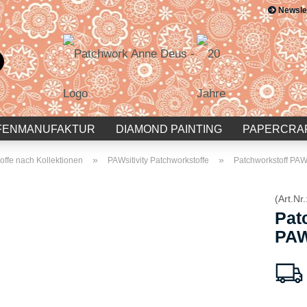
Newsle
Suche...
E-Mail
Passwort
FENMANUFAKTUR
DIAMOND PAINTING
PAPERCRA
»
»
offe nach Kollektionen
PAWsitivity Patchworkstoffe
Patchworkstoff PAWs
(Art.Nr.
Konto erstellen
Pat
Passwort vergessen?
PAW