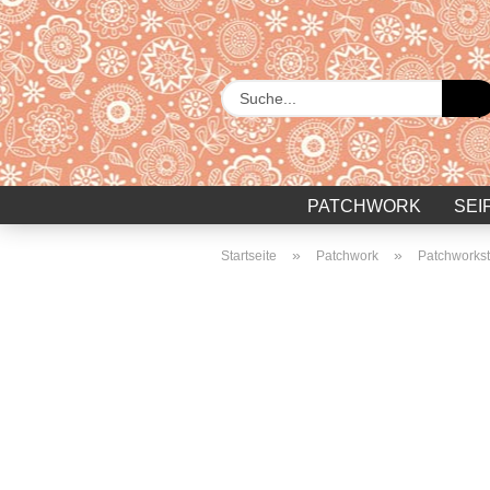
PATCHWORK
SEI
»
»
Startseite
Patchwork
Patchworkst