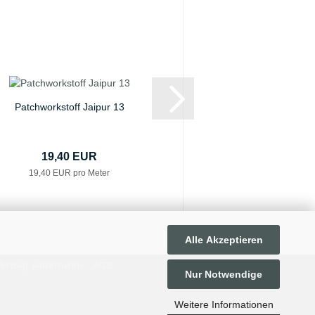
Patchworkstoff Jaipur 13
Patchworkstoff Unic
19,40 EUR
16,90 E
19,40 EUR pro Meter
16,90 EUR pro
Alle Akzeptieren
ertrag widerrufen
AGB
Nur Notwendige
Weitere Informationen