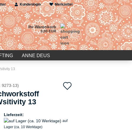
tter
Kundenlogin
Merkzettel
Ihr Warenkorb
0,00 EUR
FTING
ANNE DEUS
itivity 13
Auf
:
9273-13
)
chworkstoff
den
sitivity 13
Merkzettel
Lieferzeit:
auf
Lager (ca. 10 Werktage)