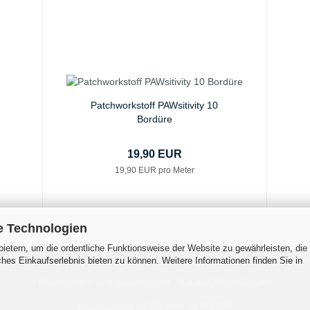
Patchworkstoff PAWsitivity 10
Bordüre
19,90 EUR
19,90 EUR pro Meter
e Technologien
ietern, um die ordentliche Funktionsweise der Website zu gewährleisten, die
es Einkaufserlebnis bieten zu können. Weitere Informationen finden Sie in
 Zahlungsbedingungen
Widerrufsrecht & Muster-Widerrufsformular
V
Privatsphäre und Datenschutz
Cookie Einstellungen
Internetshop
by Gambio.de © 2026