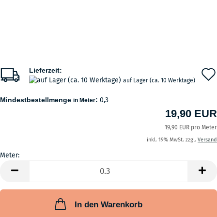
Lieferzeit:
auf Lager (ca. 10 Werktage)
Mindestbestellmenge
:
0,3
in Meter
19,90 EUR
19,90 EUR pro Meter
inkl. 19% MwSt. zzgl.
Versand
Meter:
Meter
In den Warenkorb