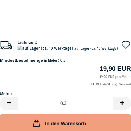
Lieferzeit:
auf Lager (ca. 10 Werktage)
Mindestbestellmenge
:
0,3
in Meter
19,90 EUR
19,90 EUR pro Meter
inkl. 19% MwSt. zzgl.
Versand
Meter:
Meter
In den Warenkorb