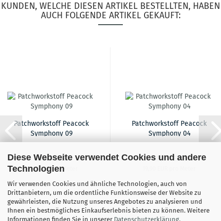
KUNDEN, WELCHE DIESEN ARTIKEL BESTELLTEN, HABEN
AUCH FOLGENDE ARTIKEL GEKAUFT:
Patchworkstoff Peacock
Patchworkstoff Peacock
Symphony 09
Symphony 04
Diese Webseite verwendet Cookies und andere
19,90 EUR
19,90 EUR
Technologien
19,90 EUR pro Meter
19,90 EUR pro Meter
Wir verwenden Cookies und ähnliche Technologien, auch von
Drittanbietern, um die ordentliche Funktionsweise der Website zu
gewährleisten, die Nutzung unseres Angebotes zu analysieren und
Ihnen ein bestmögliches Einkaufserlebnis bieten zu können. Weitere
Informationen finden Sie in unserer
Datenschutzerklärung
.