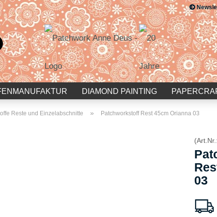
Newsle
Suche...
E-Mail
Passwort
FENMANUFAKTUR
DIAMOND PAINTING
PAPERCRA
»
offe Reste und Einzelabschnitte
Patchworkstoff Rest 45cm Orianna 03
(Art.Nr.
Konto erstellen
Pat
Passwort vergessen?
Res
03