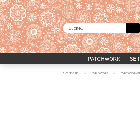
PATCHWORK
SEI
»
»
Startseite
Patchwork
Patchworkst