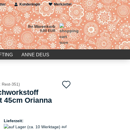
tter
Kundenlogin
Merkzettel
Ihr Warenkorb
0,00 EUR
FTING
ANNE DEUS
Auf
:
Rest-351
)
chworkstoff
den
t 45cm Orianna
Merkzettel
Lieferzeit:
auf