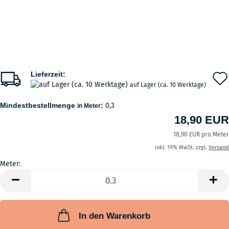
Lieferzeit:
auf Lager (ca. 10 Werktage)
Mindestbestellmenge
:
0,3
in Meter
18,90 EUR
18,90 EUR pro Meter
inkl. 19% MwSt. zzgl.
Versand
Meter:
Meter
In den Warenkorb