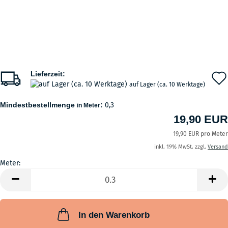
Lieferzeit:
auf Lager (ca. 10 Werktage)
Mindestbestellmenge
:
0,3
in Meter
19,90 EUR
19,90 EUR pro Meter
inkl. 19% MwSt. zzgl.
Versand
Meter:
Meter
In den Warenkorb