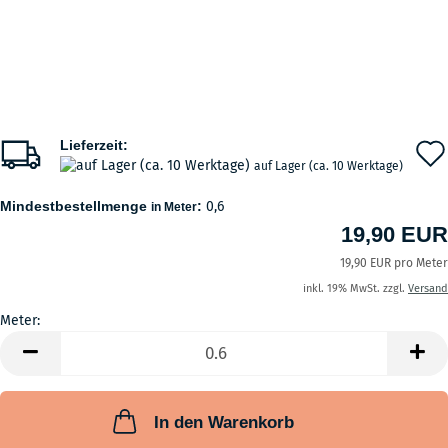
Lieferzeit:
auf Lager (ca. 10 Werktage)
Mindestbestellmenge
:
0,6
in Meter
19,90 EUR
19,90 EUR pro Meter
inkl. 19% MwSt. zzgl.
Versand
Meter:
Meter
In den Warenkorb