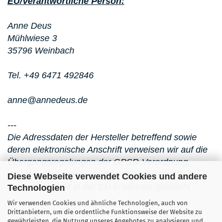
EU/Verantwortliche Person:
Anne Deus
Mühlwiese 3
35796 Weinbach
Tel. +49 6471 492846
anne@annedeus.de
---
Die Adressdaten der Hersteller betreffend sowie
deren elektronische Anschrift verweisen wir auf die
Übergangsregelungen der GPSR-Verordnung,
dieser Artikel wurde vor dem Stichtag am 13.
Diese Webseite verwendet Cookies und andere
Dezember 2024 in der EU in Verkehr gebracht
Technologien
Wir verwenden Cookies und ähnliche Technologien, auch von
Drittanbietern, um die ordentliche Funktionsweise der Website zu
gewährleisten, die Nutzung unseres Angebotes zu analysieren und