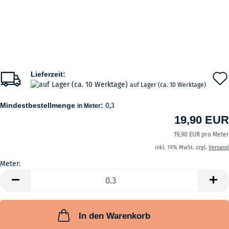
Lieferzeit:
auf Lager (ca. 10 Werktage)
Mindestbestellmenge
:
0,3
in Meter
19,90 EUR
19,90 EUR pro Meter
inkl. 19% MwSt. zzgl.
Versand
Meter:
Meter
In den Warenkorb