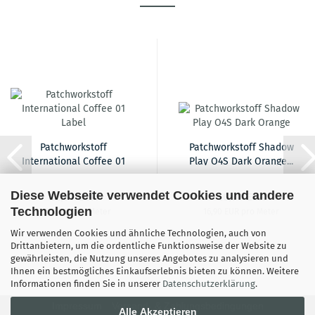
Patchworkstoff
Patchworkstoff Shadow
International Coffee 01
Play O4S Dark Orange...
Label...
Diese Webseite verwendet Cookies und andere
12,90 EUR
16,90 EUR
Technologien
12,90 EUR pro Meter
16,90 EUR pro Meter
Wir verwenden Cookies und ähnliche Technologien, auch von
Drittanbietern, um die ordentliche Funktionsweise der Website zu
gewährleisten, die Nutzung unseres Angebotes zu analysieren und
Ihnen ein bestmögliches Einkaufserlebnis bieten zu können. Weitere
Informationen finden Sie in unserer
Datenschutzerklärung
.
Impressum
Versand- & Zahlungsbedingungen
Alle Akzeptieren