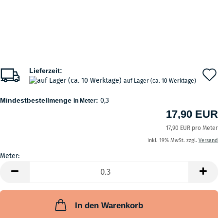
Lieferzeit:
auf Lager (ca. 10 Werktage)
Mindestbestellmenge
:
0,3
in Meter
17,90 EUR
17,90 EUR pro Meter
inkl. 19% MwSt. zzgl.
Versand
Meter:
Meter
In den Warenkorb