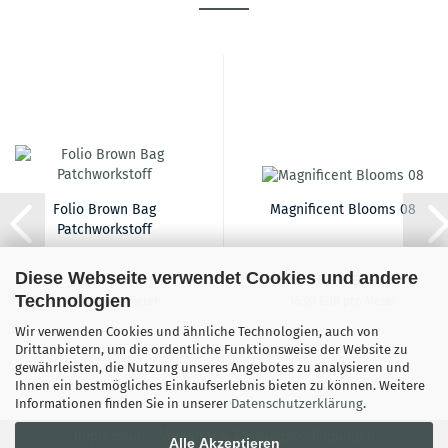
Folio Brown Bag
Magnificent Blooms 08
Patchworkstoff
Diese Webseite verwendet Cookies und andere
18,90 EUR
16,90 EUR
Technologien
18,90 EUR pro Meter
16,90 EUR pro Meter
Wir verwenden Cookies und ähnliche Technologien, auch von
Drittanbietern, um die ordentliche Funktionsweise der Website zu
gewährleisten, die Nutzung unseres Angebotes zu analysieren und
Ihnen ein bestmögliches Einkaufserlebnis bieten zu können. Weitere
Informationen finden Sie in unserer
Datenschutzerklärung
.
Impressum
Versand- & Zahlungsbedingungen
Alle Akzeptieren