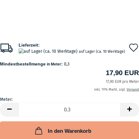
Lieferzeit:
auf Lager (ca. 10 Werktage)
Mindestbestellmenge
:
0,3
in Meter
17,90 EUR
17,90 EUR pro Meter
inkl. 19% MwSt. zzgl.
Versand
Meter:
Meter
In den Warenkorb