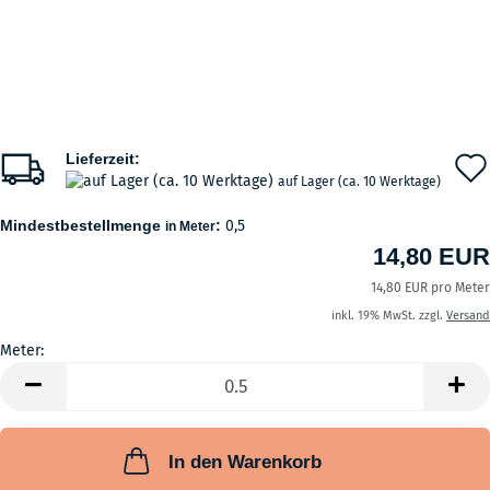
Lieferzeit:
auf Lager (ca. 10 Werktage)
Mindestbestellmenge
:
0,5
in Meter
14,80 EUR
14,80 EUR pro Meter
inkl. 19% MwSt. zzgl.
Versand
Meter:
Meter
In den Warenkorb