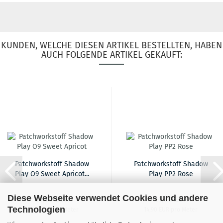
KUNDEN, WELCHE DIESEN ARTIKEL BESTELLTEN, HABEN
AUCH FOLGENDE ARTIKEL GEKAUFT:
Patchworkstoff Shadow
Patchworkstoff Shadow
Play O9 Sweet Apricot...
Play PP2 Rose
Diese Webseite verwendet Cookies und andere
14,90 EUR
14,90 EUR
Technologien
14,90 EUR pro Meter
14,90 EUR pro Meter