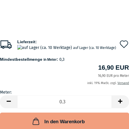
Lieferzeit:
auf Lager (ca. 10 Werktage)
Mindestbestellmenge
:
0,3
in Meter
16,90 EUR
16,90 EUR pro Meter
inkl. 19% MwSt. zzgl.
Versand
Meter:
Meter
In den Warenkorb