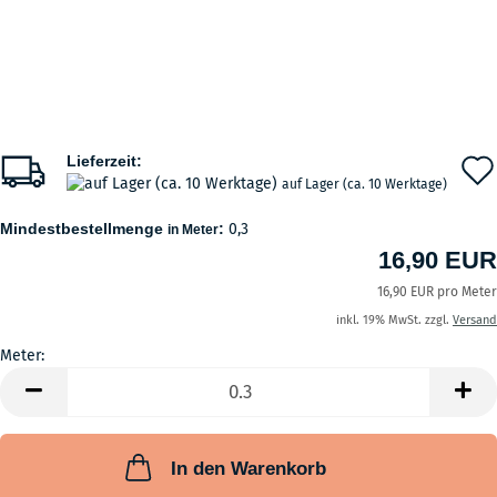
Lieferzeit:
auf Lager (ca. 10 Werktage)
Mindestbestellmenge
:
0,3
in Meter
16,90 EUR
16,90 EUR pro Meter
inkl. 19% MwSt. zzgl.
Versand
Meter:
Meter
In den Warenkorb