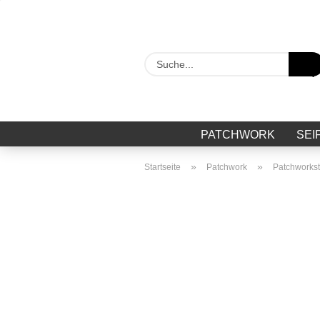
PATCHWORK
SEI
»
»
Startseite
Patchwork
Patchworkst