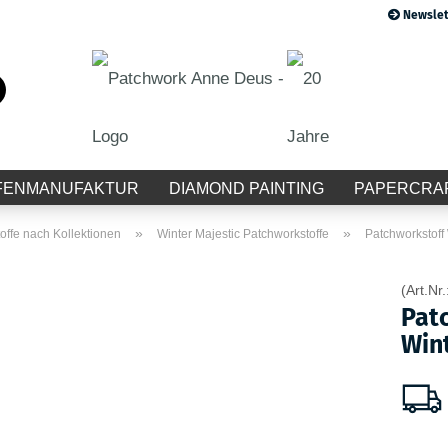
Newslet
Suche...
E-Mail
Passwort
FENMANUFAKTUR
DIAMOND PAINTING
PAPERCRA
»
»
offe nach Kollektionen
Winter Majestic Patchworkstoffe
Patchworkstoff 
(Art.Nr.
Konto erstellen
Pat
Passwort vergessen?
Wint