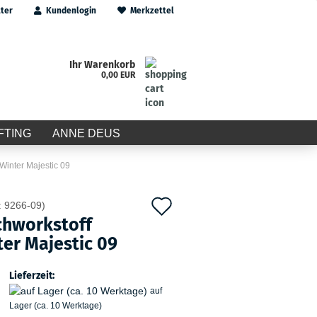
ter
Kundenlogin
Merkzettel
Ihr Warenkorb
0,00 EUR
FTING
ANNE DEUS
Winter Majestic 09
Auf
:
9266-09
)
chworkstoff
den
er Majestic 09
Merkzettel
Lieferzeit:
auf
Lager (ca. 10 Werktage)