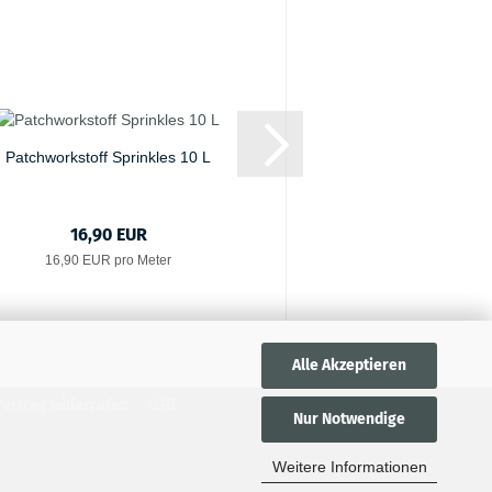
Patchworkstoff Sprinkles 10 L
Patchworkstoff Winte
16,90 EUR
19,90 E
16,90 EUR pro Meter
19,90 EUR pro
Alle Akzeptieren
Vertrag widerrufen
AGB
Nur Notwendige
Weitere Informationen