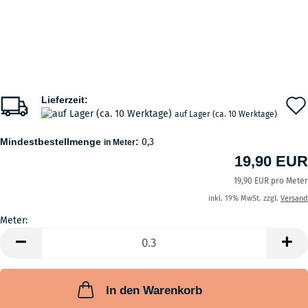
Lieferzeit:
auf Lager (ca. 10 Werktage)
Mindestbestellmenge
:
0,3
in Meter
19,90 EUR
19,90 EUR pro Meter
inkl. 19% MwSt. zzgl.
Versand
Meter:
Meter
In den Warenkorb