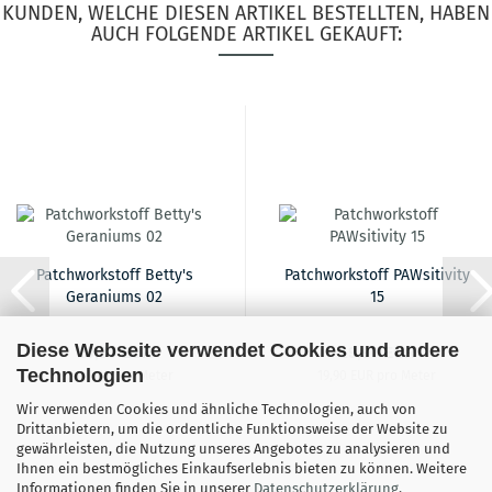
KUNDEN, WELCHE DIESEN ARTIKEL BESTELLTEN, HABEN
AUCH FOLGENDE ARTIKEL GEKAUFT:
Patchworkstoff Betty's
Patchworkstoff PAWsitivity
Geraniums 02
15
Diese Webseite verwendet Cookies und andere
19,90 EUR
19,90 EUR
Technologien
19,90 EUR pro Meter
19,90 EUR pro Meter
Wir verwenden Cookies und ähnliche Technologien, auch von
Drittanbietern, um die ordentliche Funktionsweise der Website zu
gewährleisten, die Nutzung unseres Angebotes zu analysieren und
Ihnen ein bestmögliches Einkaufserlebnis bieten zu können. Weitere
Informationen finden Sie in unserer
Datenschutzerklärung
.