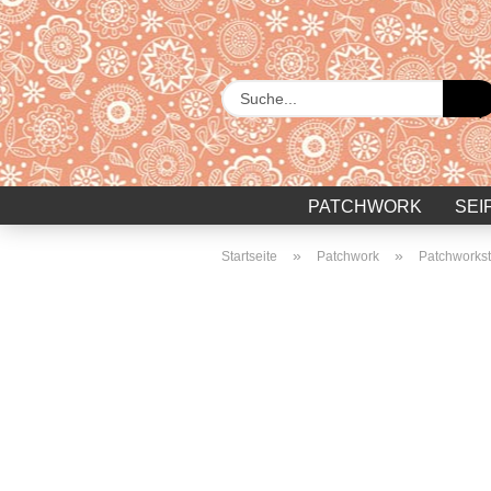
PATCHWORK
SEI
»
»
Startseite
Patchwork
Patchworkst