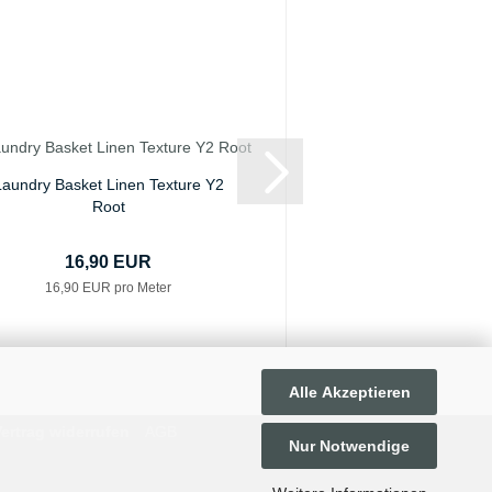
Laundry Basket Linen Texture Y2
Laundry Basket Lin
Root
Honeyco
16,90 EUR
16,90 E
16,90 EUR pro Meter
16,90 EUR pro
Alle Akzeptieren
ertrag widerrufen
AGB
Nur Notwendige