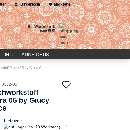
tter
Kundenlogin
Merkzettel
Ihr Warenkorb
0,00 EUR
FTING
ANNE DEUS
kstoff Pietra 05 by Giucy Giuce
Auf
:
9332-05
)
chworkstoff
den
tra 05 by Giucy
Merkzettel
ce
Lieferzeit:
auf