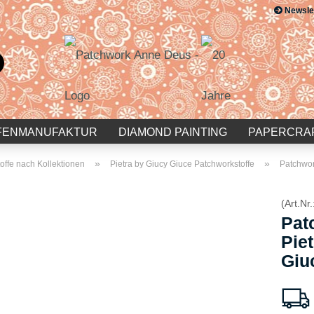
Newsle
Suche...
E-Mail
Passwort
FENMANUFAKTUR
DIAMOND PAINTING
PAPERCRA
»
»
offe nach Kollektionen
Pietra by Giucy Giuce Patchworkstoffe
Patchwor
(Art.Nr.
Konto erstellen
Pat
Passwort vergessen?
Pie
Giu